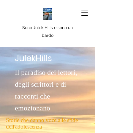
Sono Julek Hills e sono un
bardo
JulekHills
Il paradiso dei lettori,
degli scrittori e di
racconti che
emozionano
Storie che danno voce alle sfide
dell'adolescenza