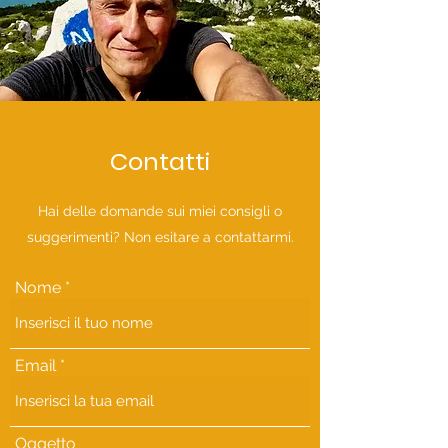
Contatti
Hai delle domande sui miei consigli o
suggerimenti? Non esitare a contattarmi.
Nome
Email