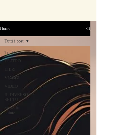
Home
Tutti i post
Tutti i post
TEATRO
LIBRI
VIAGGI
VIDEO
IL DIVERSO
SEI TU
dietro le
quinte