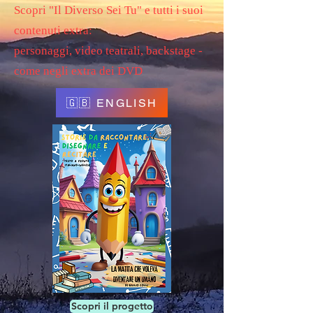
Scopri "Il Diverso Sei Tu" e tutti i suoi
contenuti extra:
personaggi, video teatrali, backstage -
come negli extra dei DVD
🇬🇧 ENGLISH
Scopri il progetto